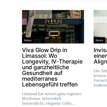
News
News
Viva Glow Drip in
Invis
Limassol: Wo
eine
Longevity, IV-Therapie
Alig
und ganzheitliche
Die Za
Gesundheit auf
letzten
mediterranes
Fortsch
Lebensgefühl treffen
insbes
Limassol hat seinen ganz eigenen
Rhythmus. Meeresluft,
Sonnenlicht, elegante Cafés,…