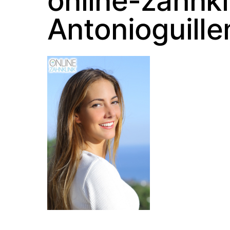
online-zahnkl
Antonioguille