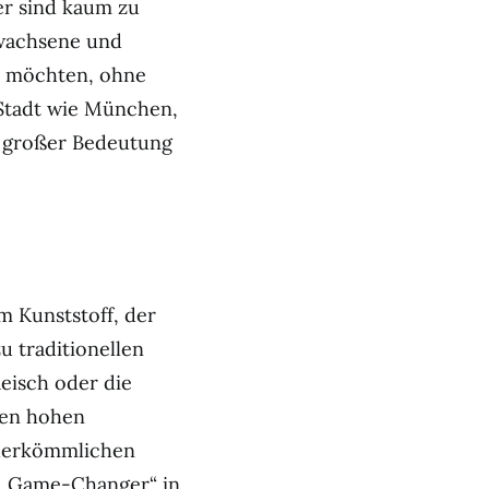
er sind kaum zu
rwachsene und
en möchten, ohne
 Stadt wie München,
on großer Bedeutung
m Kunststoff, der
u traditionellen
leisch oder die
nen hohen
 herkömmlichen
r „Game-Changer“ in