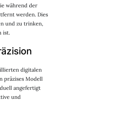
sie während der
tfernt werden. Dies
n und zu trinken,
 ist.
räzision
llierten digitalen
n präzises Modell
iduell angefertigt
ktive und