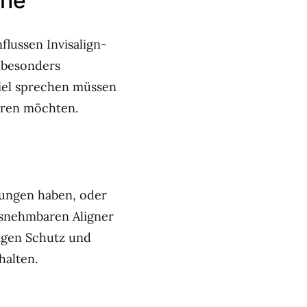
che
lussen Invisalign-
t besonders
viel sprechen müssen
eren möchten.
tzungen haben, oder
ausnehmbaren Aligner
tigen Schutz und
halten.