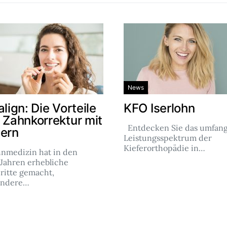
News
align: Die Vorteile
KFO Iserlohn
r Zahnkorrektur mit
Entdecken Sie das umfang
nern
Leistungsspektrum der
Kieferorthopädie in…
hnmedizin hat in den
 Jahren erhebliche
ritte gemacht,
ondere…