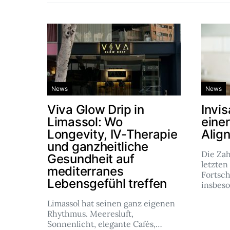
News
News
Viva Glow Drip in
Invis
Limassol: Wo
eine
Longevity, IV-Therapie
Alig
und ganzheitliche
Die Za
Gesundheit auf
letzten
mediterranes
Fortsch
Lebensgefühl treffen
insbes
Limassol hat seinen ganz eigenen
Rhythmus. Meeresluft,
Sonnenlicht, elegante Cafés,…