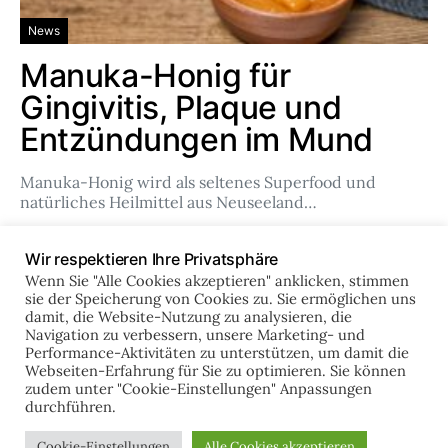
News
Manuka-Honig für
Gingivitis, Plaque und
Entzündungen im Mund
Manuka-Honig wird als seltenes Superfood und
natürliches Heilmittel aus Neuseeland…
Team
Feb. 14, 2024
Wir respektieren Ihre Privatsphäre
Wenn Sie "Alle Cookies akzeptieren" anklicken, stimmen
sie der Speicherung von Cookies zu. Sie ermöglichen uns
damit, die Website-Nutzung zu analysieren, die
online-zahnklinik.de
Navigation zu verbessern, unsere Marketing- und
Performance-Aktivitäten zu unterstützen, um damit die
Webseiten-Erfahrung für Sie zu optimieren. Sie können
zudem unter "Cookie-Einstellungen" Anpassungen
IMPRESSUM
DATENSCHUTZ
durchführen.
Designed & Developed by
Code Supply Co.
Cookie-Einstellungen
Alle Cookies akzeptieren