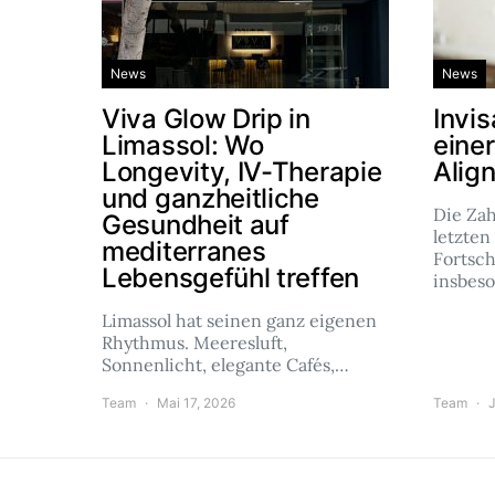
News
News
Viva Glow Drip in
Invis
Limassol: Wo
eine
Longevity, IV-Therapie
Alig
und ganzheitliche
Die Za
Gesundheit auf
letzten
mediterranes
Fortsch
Lebensgefühl treffen
insbes
Limassol hat seinen ganz eigenen
Rhythmus. Meeresluft,
Sonnenlicht, elegante Cafés,…
Team
Mai 17, 2026
Team
J