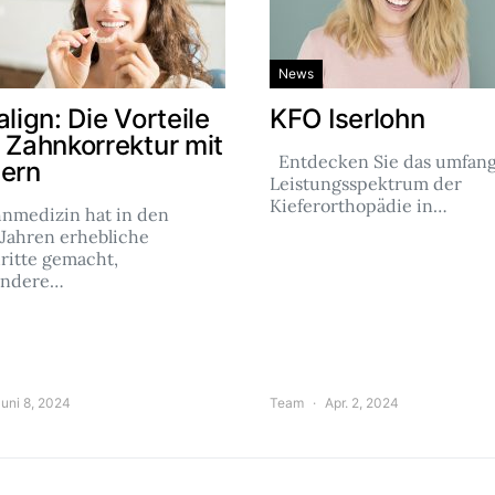
News
align: Die Vorteile
KFO Iserlohn
r Zahnkorrektur mit
Entdecken Sie das umfang
nern
Leistungsspektrum der
Kieferorthopädie in…
hnmedizin hat in den
 Jahren erhebliche
ritte gemacht,
ondere…
uni 8, 2024
Team
Apr. 2, 2024