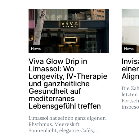
News
News
Viva Glow Drip in
Invis
Limassol: Wo
eine
Longevity, IV-Therapie
Alig
und ganzheitliche
Die Za
Gesundheit auf
letzten
mediterranes
Fortsch
Lebensgefühl treffen
insbes
Limassol hat seinen ganz eigenen
Rhythmus. Meeresluft,
Sonnenlicht, elegante Cafés,…