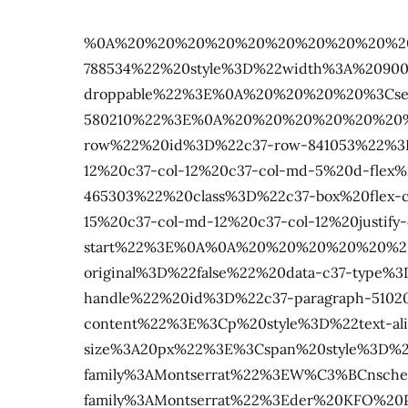
%0A%20%20%20%20%20%20%20%20%20%20%20%20%20%20%20%20%3Cdiv%20id%3D%22c37-lp-788534%22%20style%3D%22width%3A%20900px%3B%22%20class%3D%22c37-lp%20c37-step%20ui-sortable%20ui-droppable%22%3E%0A%20%20%20%20%3Csection%20class%3D%22c37-section%20ui-sortable%20ui-droppable%22%20id%3D%22c37-section-580210%22%3E%0A%20%20%20%20%20%20%20%20%0A%20%20%20%20%3Cdiv%20class%3D%22c37-row%20d-flex%20flex-row%22%20id%3D%22c37-row-841053%22%3E%0A%20%20%20%20%20%20%20%20%0A%20%20%20%20%3Cdiv%20class%3D%22c37-col-sm-12%20c37-col-12%20c37-col-md-5%20d-flex%20flex-column%22%3E%0A%20%20%20%20%20%20%20%20%3Cdiv%20id%3D%22c37-box-465303%22%20class%3D%22c37-box%20flex-column%20d-flex%20flex-column%20ui-sortable%20ui-droppable%20c37-col-lg-%20c37-col-lg-15%20c37-col-md-12%20c37-col-12%20justify-content-start%22%3E%0A%0A%20%20%20%20%20%20%20%20%0A%20%20%20%20%0A%0A%20%20%20%20%0A%0A%20%20%20%20%0A%0A%20%20%20%20%0A%0A%20%20%20%20%0A%0A%20%20%20%20%0A%0A%20%20%20%20%0A%0A%20%20%20%20%0A%0A%20%20%20%20%0A%0A%20%20%20%20%0A%0A%20%20%20%20%0A%0A%20%20%20%20%0A%0A%20%20%20%20%0A%0A%20%20%20%20%0A%0A%20%20%20%20%0A%0A%20%20%20%20%0A%0A%20%20%20%20%0A%0A%20%20%20%20%0A%0A%20%20%20%20%0A%0A%20%20%20%20%0A%0A%20%20%20%20%0A%0A%20%20%20%20%0A%0A%20%20%20%20%0A%0A%20%20%20%20%0A%0A%20%20%20%20%0A%0A%20%20%20%20%0A%0A%20%20%20%20%0A%0A%20%20%20%20%0A%0A%20%20%20%20%0A%0A%20%20%20%20%0A%0A%20%20%20%20%0A%0A%20%20%20%20%0A%0A%20%20%20%20%0A%0A%20%20%20%20%0A%0A%20%20%20%20%0A%0A%20%20%20%20%0A%0A%20%20%20%20%0A%0A%20%20%20%20%0A%0A%20%20%20%20%0A%0A%20%20%20%20%0A%0A%20%20%20%20%0A%0A%20%20%20%20%0A%0A%20%20%20%20%0A%0A%20%20%20%20%0A%0A%20%20%20%20%0A%0A%20%20%20%20%0A%0A%20%20%20%20%0A%0A%20%20%20%20%0A%0A%20%20%20%20%0A%0A%20%20%20%20%0A%0A%20%20%20%20%0A%0A%20%20%20%20%0A%0A%20%20%20%20%0A%0A%20%20%20%20%0A%0A%20%20%20%20%0A%0A%20%20%20%20%0A%0A%20%20%20%20%3Cdiv%20data-original%3D%22false%22%20data-c37-type%3D%22paragraph%22%20class%3D%22c37-lp-element%20c37-item-element%20ui-draggable-handle%22%20id%3D%22c37-paragraph-510209%22%3E%0A%20%20%20%20%3Cdiv%20class%3D%22c37-text-content%22%3E%3Cp%20style%3D%22text-align%3Acenter%22%3E%3Cspan%20style%3D%22font-size%3A20px%22%3E%3Cspan%20style%3D%22font-family%3AMontserrat%22%3EW%C3%BCnschen%20Sie%20mehr%20Informationen%20%C3%BCber%3Cbr%3E%0Aunsichtbare%20Zahnspangen%20von%26nbsp%3B%3C%2Fspan%3E%3Cbr%3E%0A%3Cspan%20style%3D%22color%3A%23ff0000%22%3E%3Cspan%20style%3D%22font-family%3AMontserrat%22%3Eder%20KFO%20Praxis%20Doktor%20Zahnspange%26nbsp%3B%3Cbr%3E%0Aaus%20Hilden%3C%2Fspan%3E%3C%2Fspan%3E%3Cspan%20style%3D%22font-family%3AMontserrat%22%3E%3F%3C%2Fspan%3E%3C%2Fspan%3E%3C%2Fp%3E%3C%2Fdiv%3E%0A%0A%20%20%20%20%0A%0A%20%20%20%20%0A%0A%20%20%20%20%0A%0A%20%20%20%20%0A%0A%20%20%20%20%0A%0A%20%20%20%20%0A%0A%20%20%20%20%0A%0A%20%20%20%20%0A%0A%20%20%20%20%0A%0A%20%20%20%20%0A%0A%20%20%20%20%0A%0A%20%20%20%20%0A%0A%20%20%20%20%0A%0A%20%20%20%20%0A%0A%20%20%20%20%0A%0A%20%20%20%20%0A%0A%20%20%20%20%0A%0A%20%20%20%20%0A%0A%20%20%20%20%0A%0A%20%20%20%20%0A%0A%20%20%20%20%0A%0A%20%20%20%20%0A%0A%20%20%20%20%0A%0A%20%20%20%20%0A%0A%20%20%20%20%0A%0A%20%20%20%20%0A%0A%20%20%20%20%0A%0A%20%20%20%20%0A%3C%2Fdiv%3E%3Cdiv%20data-original%3D%22false%22%20data-c37-type%3D%22paragraph%22%20class%3D%22c37-lp-element%20c37-item-element%20ui-draggable-handle%22%20id%3D%22c37-paragraph-657935%22%3E%0A%20%20%20%20%3Cdiv%20class%3D%22c37-text-content%22%3E%3Ch1%20style%3D%22text-align%3Acenter%22%3E%3Cspan%20style%3D%22font-size%3A26px%22%3E%3Cspan%20style%3D%22font-family%3AShadows%20Into%20Light%22%3ENie%20war%20eine%20Zahnkorrektur%20attraktiver%3C%2Fspan%3E%3C%2Fspan%3E%3C%2Fh1%3E%3C%2Fdiv%3E%0A%0A%20%20%20%20%0A%0A%20%20%20%20%0A%0A%20%20%20%20%0A%0A%20%20%20%20%0A%0A%20%20%20%20%0A%0A%20%20%20%20%0A%0A%20%20%20%20%0A%0A%20%20%20%20%0A%0A%20%20%20%20%0A%0A%20%20%20%20%0A%0A%20%20%20%20%0A%0A%20%20%20%20%0A%3C%2Fdiv%3E%3Cdiv%20data-original%3D%22false%22%20data-c37-type%3D%22paragraph%22%20class%3D%22c37-lp-element%20c37-item-element%20ui-draggable-handle%22%20id%3D%22c37-paragraph-303183%22%3E%0A%20%20%20%20%3Cdiv%20class%3D%22c37-text-content%22%3E%3Cp%3E%3Cbr%3E%0A%3Cspan%20style%3D%22font-family%3AMontserrat%22%3E-%20ideal%20f%C3%BCr%20die%20%C3%A4sthetische%20Korrektur%20von%20Fehlstellungen%3C%2Fspan%3E%3Cbr%3E%0A%3Cspan%20style%3D%22font-family%3AMontserrat%22%3E-%20keine%20Klammern%3C%2Fspan%3E%3Cbr%3E%0A%3Cspan%20style%3D%22font-family%3AMontserrat%22%3E-%20keine%20Brackets%3C%2Fspan%3E%3Cbr%3E%0A%3Cspan%20style%3D%22font-family%3A