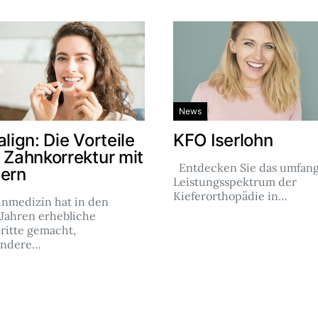
News
align: Die Vorteile
KFO Iserlohn
r Zahnkorrektur mit
Entdecken Sie das umfang
nern
Leistungsspektrum der
Kieferorthopädie in…
hnmedizin hat in den
 Jahren erhebliche
ritte gemacht,
ondere…