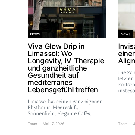
News
News
Viva Glow Drip in
Invis
Limassol: Wo
eine
Longevity, IV-Therapie
Alig
und ganzheitliche
Die Za
Gesundheit auf
letzten
mediterranes
Fortsch
Lebensgefühl treffen
insbes
Limassol hat seinen ganz eigenen
Rhythmus. Meeresluft,
Sonnenlicht, elegante Cafés,…
Team
Mai 17, 2026
Team
J