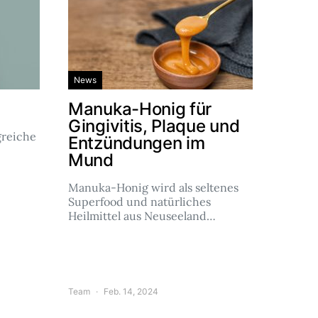
News
Manuka-Honig für
Gingivitis, Plaque und
reiche
Entzündungen im
Mund
Manuka-Honig wird als seltenes
Superfood und natürliches
Heilmittel aus Neuseeland…
Team
Feb. 14, 2024