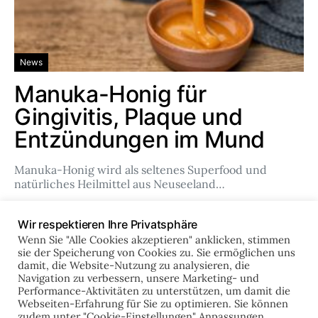
News
Manuka-Honig für
Gingivitis, Plaque und
Entzündungen im Mund
Manuka-Honig wird als seltenes Superfood und
natürliches Heilmittel aus Neuseeland…
Team
Feb. 14, 2024
Wir respektieren Ihre Privatsphäre
Wenn Sie "Alle Cookies akzeptieren" anklicken, stimmen
sie der Speicherung von Cookies zu. Sie ermöglichen uns
damit, die Website-Nutzung zu analysieren, die
online-zahnklinik.de
Navigation zu verbessern, unsere Marketing- und
Performance-Aktivitäten zu unterstützen, um damit die
Webseiten-Erfahrung für Sie zu optimieren. Sie können
zudem unter "Cookie-Einstellungen" Anpassungen