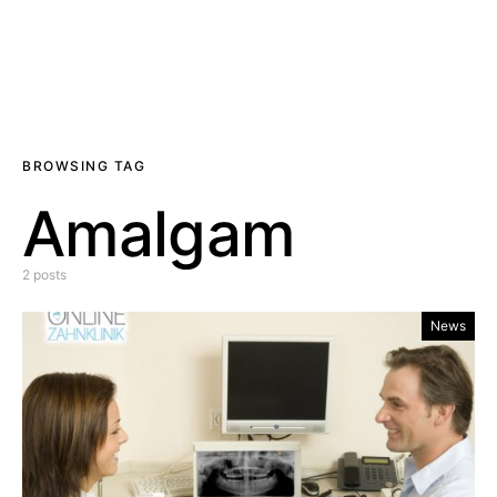
BROWSING TAG
Amalgam
2 posts
News