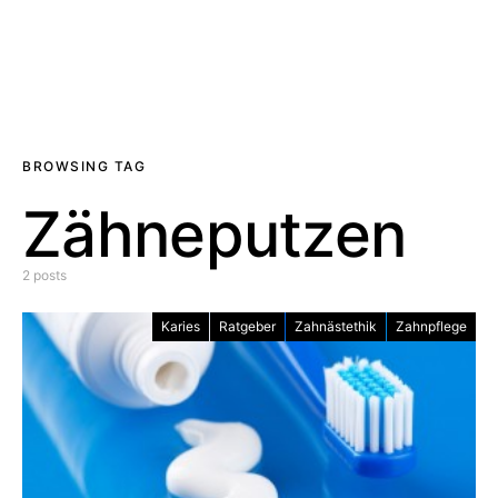
BROWSING TAG
Zähneputzen
2 posts
Karies
Ratgeber
Zahnästethik
Zahnpflege