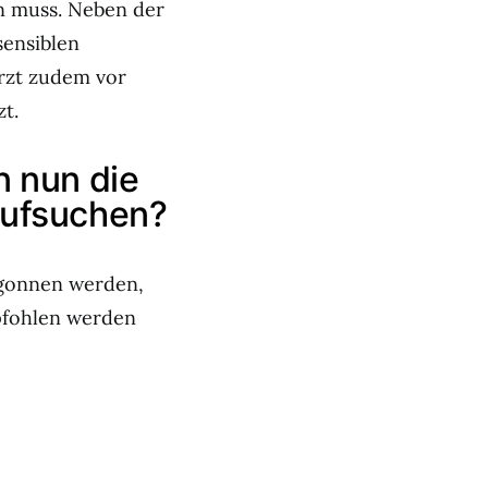
n muss. Neben der
sensiblen
rzt zudem vor
t.
n nun die
 aufsuchen?
egonnen werden,
pfohlen werden