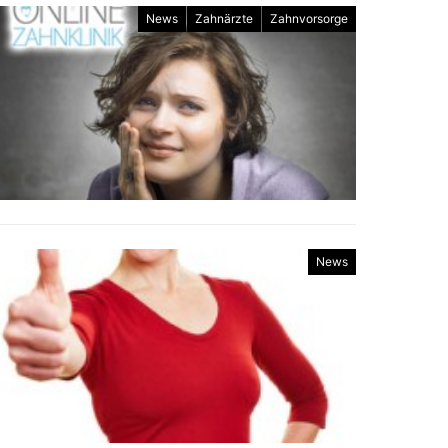
News
Zahnärzte
Zahnvorsorge
News