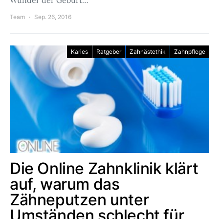
Wunder der Geburt…
Team
Sep. 26, 2016
Karies
Ratgeber
Zahnästethik
Zahnpflege
Die Online Zahnklinik klärt
auf, warum das
Zähneputzen unter
Umständen schlecht für