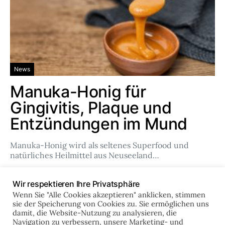
News
Manuka-Honig für
Gingivitis, Plaque und
Entzündungen im Mund
Manuka-Honig wird als seltenes Superfood und
natürliches Heilmittel aus Neuseeland…
Team
Feb. 14, 2024
Wir respektieren Ihre Privatsphäre
Wenn Sie "Alle Cookies akzeptieren" anklicken, stimmen
sie der Speicherung von Cookies zu. Sie ermöglichen uns
damit, die Website-Nutzung zu analysieren, die
online-zahnklinik.de
Navigation zu verbessern, unsere Marketing- und