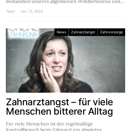
Bestandteil unseres allgemeinen Wohlbefindens und…
Team
Jan. 13, 2024
News
Zahnarztangst
Zahnvorsorge
Zahnarztangst – für viele
Menschen bitterer Alltag
Für viele Menschen ist der regelmäßige
Kontrollbesuch beim Zahnarzt ein absolutes