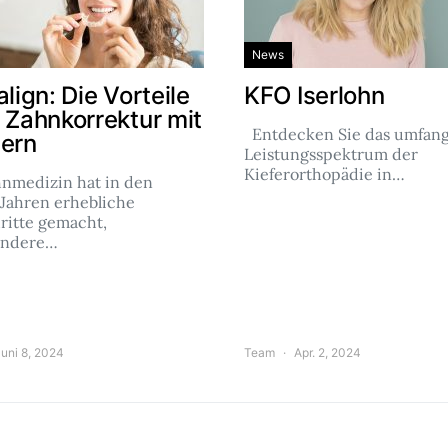
News
align: Die Vorteile
KFO Iserlohn
r Zahnkorrektur mit
Entdecken Sie das umfang
nern
Leistungsspektrum der
Kieferorthopädie in…
hnmedizin hat in den
 Jahren erhebliche
ritte gemacht,
ondere…
uni 8, 2024
Team
Apr. 2, 2024