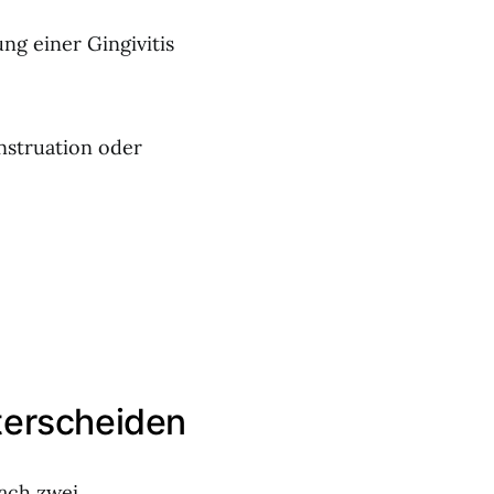
g einer Gingivitis
struation oder
nterscheiden
nach zwei