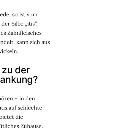
Rede, so ist vom
er Silbe „itis“,
es Zahnfleisches
ndelt, kann sich aus
ickeln.
 zu der
krankung?
hören – in den
itis auf schlechte
ietet die
ütliches Zuhause.