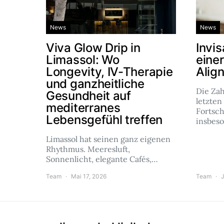
News
News
Viva Glow Drip in
Invis
Limassol: Wo
eine
Longevity, IV-Therapie
Alig
und ganzheitliche
Die Za
Gesundheit auf
letzten
mediterranes
Fortsch
Lebensgefühl treffen
insbes
Limassol hat seinen ganz eigenen
Rhythmus. Meeresluft,
Sonnenlicht, elegante Cafés,…
Team
Mai 17, 2026
Team
J