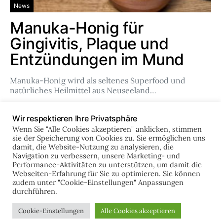
News
Manuka-Honig für
Gingivitis, Plaque und
Entzündungen im Mund
Manuka-Honig wird als seltenes Superfood und
natürliches Heilmittel aus Neuseeland…
Team
Feb. 14, 2024
Wir respektieren Ihre Privatsphäre
Wenn Sie "Alle Cookies akzeptieren" anklicken, stimmen
sie der Speicherung von Cookies zu. Sie ermöglichen uns
damit, die Website-Nutzung zu analysieren, die
online-zahnklinik.de
Navigation zu verbessern, unsere Marketing- und
Performance-Aktivitäten zu unterstützen, um damit die
Webseiten-Erfahrung für Sie zu optimieren. Sie können
zudem unter "Cookie-Einstellungen" Anpassungen
IMPRESSUM
DATENSCHUTZ
durchführen.
Designed & Developed by
Code Supply Co.
Cookie-Einstellungen
Alle Cookies akzeptieren