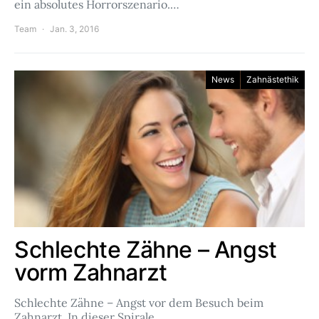
ein absolutes Horrorszenario.…
Team
Jan. 3, 2016
News
Zahnästethik
Schlechte Zähne – Angst
vorm Zahnarzt
Schlechte Zähne – Angst vor dem Besuch beim
Zahnarzt. In dieser Spirale…