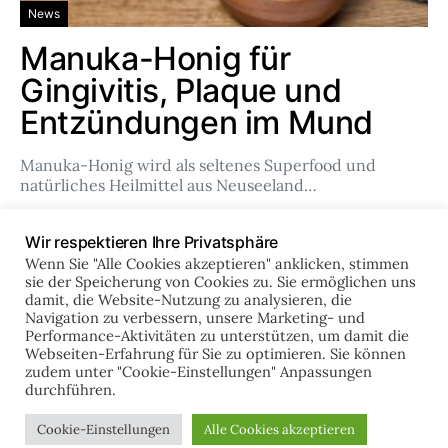
News
Manuka-Honig für
Gingivitis, Plaque und
Entzündungen im Mund
Manuka-Honig wird als seltenes Superfood und
natürliches Heilmittel aus Neuseeland…
Team
Feb. 14, 2024
Wir respektieren Ihre Privatsphäre
Wenn Sie "Alle Cookies akzeptieren" anklicken, stimmen
sie der Speicherung von Cookies zu. Sie ermöglichen uns
damit, die Website-Nutzung zu analysieren, die
online-zahnklinik.de
Navigation zu verbessern, unsere Marketing- und
Performance-Aktivitäten zu unterstützen, um damit die
Webseiten-Erfahrung für Sie zu optimieren. Sie können
zudem unter "Cookie-Einstellungen" Anpassungen
IMPRESSUM
DATENSCHUTZ
durchführen.
Designed & Developed by
Code Supply Co.
Cookie-Einstellungen
Alle Cookies akzeptieren