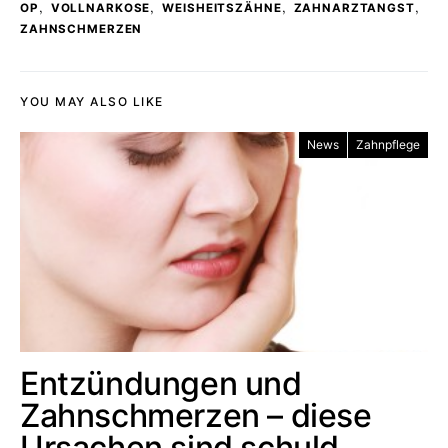
,
,
,
,
OP
VOLLNARKOSE
WEISHEITSZÄHNE
ZAHNARZTANGST
ZAHNSCHMERZEN
YOU MAY ALSO LIKE
News
Zahnpflege
Entzündungen und
Zahnschmerzen – diese
Ursachen sind schuld