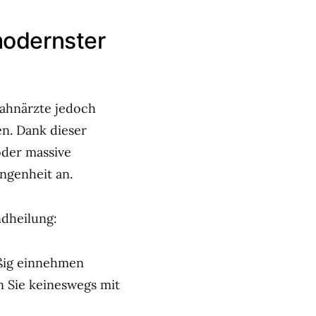
modernster
Zahnärzte jedoch
en. Dank dieser
der massive
ngenheit an.
ndheilung:
ßig einnehmen
n Sie keineswegs mit