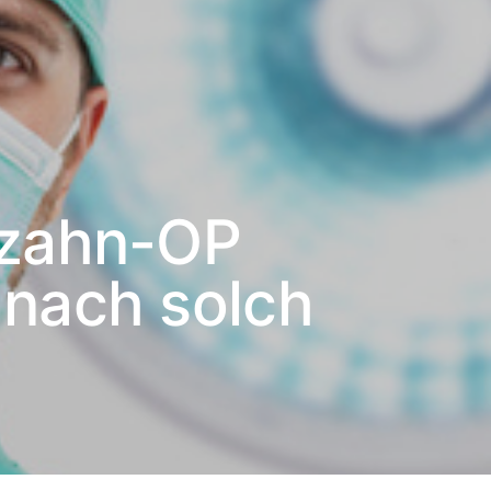
szahn-OP
 nach solch