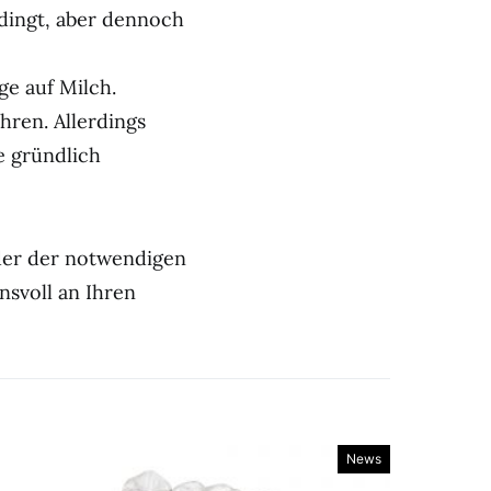
edingt, aber dennoch
ge auf Milch.
ren. Allerdings
e gründlich
der der notwendigen
svoll an Ihren
News