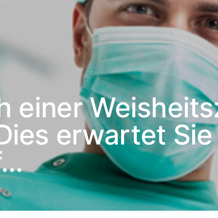
ch einer Weisheit
ies erwartet Sie
f…