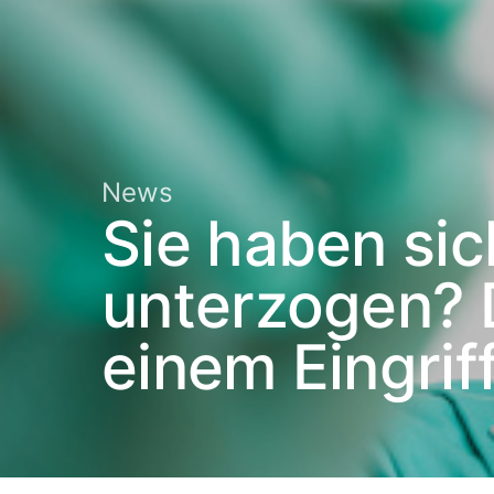
News
Sie haben si
unterzogen? D
einem Eingrif