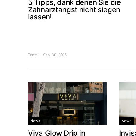
5 Tipps, dank denen Sie die
Zahnarztangst nicht siegen
lassen!
Team
Sep. 30, 2015
News
News
Viva Glow Drip in
Invis