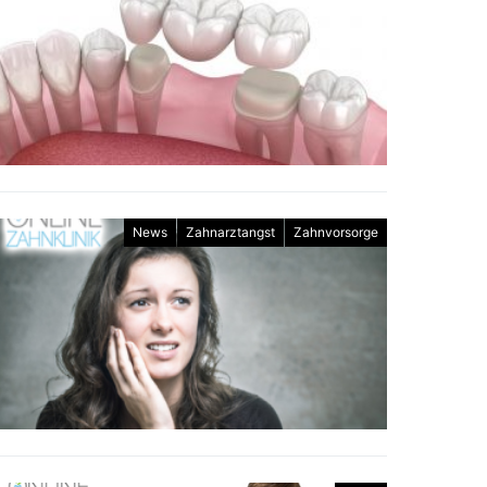
News
Zahnarztangst
Zahnvorsorge