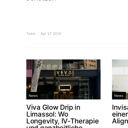
Team
Apr. 27, 2016
News
News
Viva Glow Drip in
Invis
Limassol: Wo
eine
Longevity, IV-Therapie
Alig
und ganzheitliche