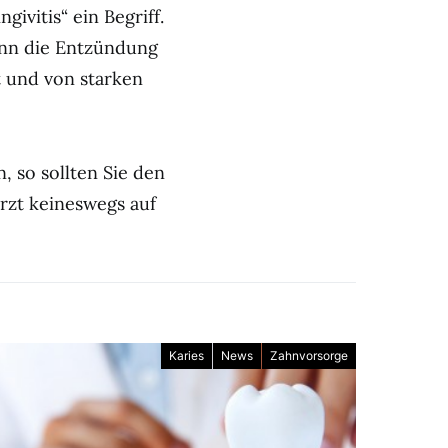
ivitis“ ein Begriff.
enn die Entzündung
tt und von starken
, so sollten Sie den
zt keineswegs auf
Karies
News
Zahnvorsorge